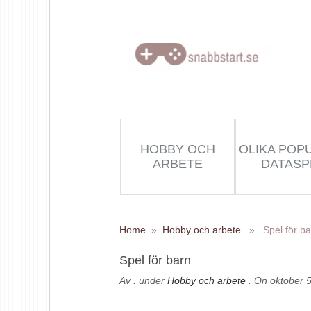
HOBBY OCH
OLIKA POP
ARBETE
DATASP
Home
»
Hobby och arbete
» Spel för ba
Spel för barn
Av
. under
Hobby och arbete
. On oktober 