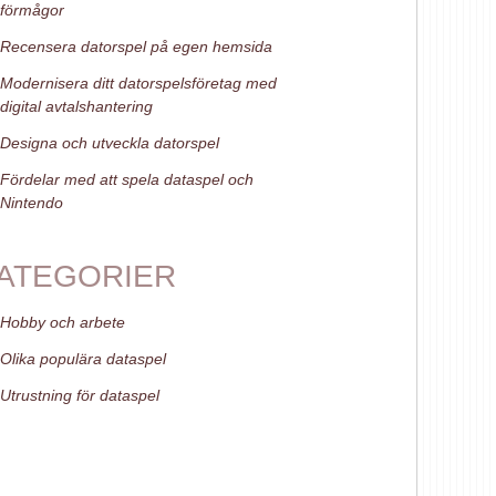
förmågor
Recensera datorspel på egen hemsida
Modernisera ditt datorspelsföretag med
digital avtalshantering
Designa och utveckla datorspel
Fördelar med att spela dataspel och
Nintendo
ATEGORIER
Hobby och arbete
Olika populära dataspel
Utrustning för dataspel