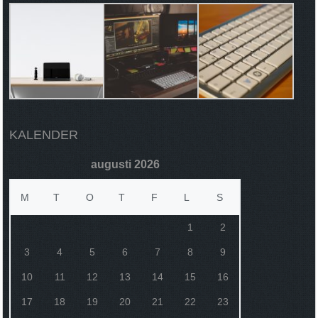
KALENDER
augusti 2026
M
T
O
T
F
L
S
1
2
3
4
5
6
7
8
9
10
11
12
13
14
15
16
17
18
19
20
21
22
23