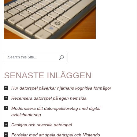
SENASTE INLÄGGEN
Hur datorspel påverkar hjärnans kognitiva förmågor
Recensera datorspel på egen hemsida
Modernisera ditt datorspelsföretag med digital
avtalshantering
Designa och utveckla datorspel
Fördelar med att spela dataspel och Nintendo