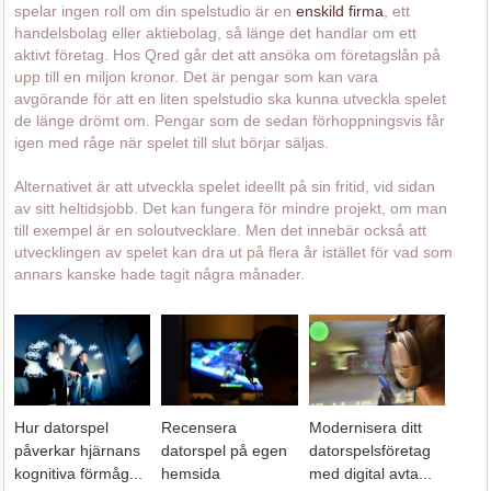
spelar ingen roll om din spelstudio är en
enskild firma
, ett
handelsbolag eller aktiebolag, så länge det handlar om ett
aktivt företag. Hos Qred går det att ansöka om företagslån på
upp till en miljon kronor. Det är pengar som kan vara
avgörande för att en liten spelstudio ska kunna utveckla spelet
de länge drömt om. Pengar som de sedan förhoppningsvis får
igen med råge när spelet till slut börjar säljas.
Alternativet är att utveckla spelet ideellt på sin fritid, vid sidan
av sitt heltidsjobb. Det kan fungera för mindre projekt, om man
till exempel är en soloutvecklare. Men det innebär också att
utvecklingen av spelet kan dra ut på flera år istället för vad som
annars kanske hade tagit några månader.
Hur datorspel
Recensera
Modernisera ditt
påverkar hjärnans
datorspel på egen
datorspelsföretag
kognitiva förmåg...
hemsida
med digital avta...