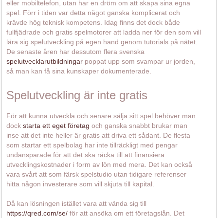
eller mobiltelefon, utan har en dröm om att skapa sina egna
spel. Förr i tiden var detta något ganska komplicerat och
krävde hög teknisk kompetens. Idag finns det dock både
fullfjädrade och gratis spelmotorer att ladda ner för den som vill
lära sig spelutveckling på egen hand genom tutorials på nätet.
De senaste åren har dessutom flera svenska
spelutvecklarutbildningar
poppat upp som svampar ur jorden,
så man kan få sina kunskaper dokumenterade.
Spelutveckling är inte gratis
För att kunna utveckla och senare sälja sitt spel behöver man
dock
starta ett eget företag
och ganska snabbt brukar man
inse att det inte heller är gratis att driva ett sådant. De flesta
som startar ett spelbolag har inte tillräckligt med pengar
undansparade för att det ska räcka till att finansiera
utvecklingskostnader i form av lön med mera. Det kan också
vara svårt att som färsk spelstudio utan tidigare referenser
hitta någon investerare som vill skjuta till kapital.
Då kan lösningen istället vara att vända sig till
https://qred.com/se/
för att ansöka om ett företagslån. Det