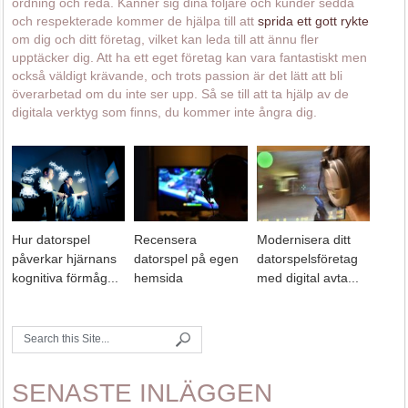
ordning och reda. Känner sig dina följare och kunder sedda
och respekterade kommer de hjälpa till att
sprida ett gott rykte
om dig och ditt företag, vilket kan leda till att ännu fler
upptäcker dig. Att ha ett eget företag kan vara fantastiskt men
också väldigt krävande, och trots passion är det lätt att bli
överarbetad om du inte ser upp. Så se till att ta hjälp av de
digitala verktyg som finns, du kommer inte ångra dig.
Hur datorspel
Recensera
Modernisera ditt
påverkar hjärnans
datorspel på egen
datorspelsföretag
kognitiva förmåg...
hemsida
med digital avta...
SENASTE INLÄGGEN