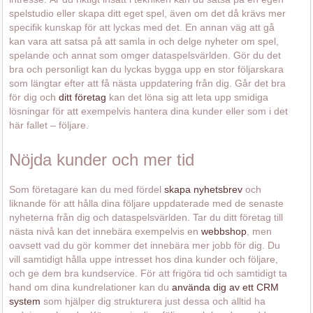
spelstudio eller skapa ditt eget spel, även om det då krävs mer
specifik kunskap för att lyckas med det. En annan väg att gå
kan vara att satsa på att samla in och delge nyheter om spel,
spelande och annat som omger dataspelsvärlden. Gör du det
bra och personligt kan du lyckas bygga upp en stor följarskara
som längtar efter att få nästa uppdatering från dig. Går det bra
för dig och
ditt företag
kan det löna sig att leta upp smidiga
lösningar för att exempelvis hantera dina kunder eller som i det
här fallet – följare.
Nöjda kunder och mer tid
Som företagare kan du med fördel
skapa nyhetsbrev
och
liknande för att hålla dina följare uppdaterade med de senaste
nyheterna från dig och dataspelsvärlden. Tar du ditt företag till
nästa nivå kan det innebära exempelvis en
webbshop
, men
oavsett vad du gör kommer det innebära mer jobb för dig. Du
vill samtidigt hålla uppe intresset hos dina kunder och följare,
och ge dem bra kundservice. För att frigöra tid och samtidigt ta
hand om dina kundrelationer kan du
använda dig av ett CRM
system
som hjälper dig strukturera just dessa och alltid ha