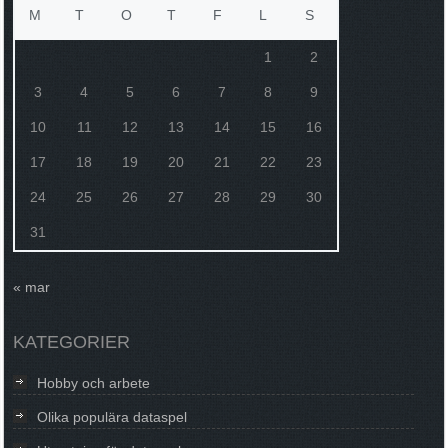
M
T
O
T
F
L
S
1
2
3
4
5
6
7
8
9
10
11
12
13
14
15
16
17
18
19
20
21
22
23
24
25
26
27
28
29
30
31
« mar
KATEGORIER
Hobby och arbete
Olika populära dataspel